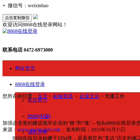
+
微信号：
weixinhao
点击复制微信
欢迎访问8868在线登录网站！
联系电话
0472-6973000
网站首页
8868在线登录
您所在的位置：
首页
>
新闻资讯
>
企业文化
> 党建工作
集团简介
8868(中国)
加强企业党的建设筑牢企业的“根”和“魂”---包头8868在线
来源：
www.spojtoolkit.com
| 发布时间：2025年10月15日
成长历程
8868在线登录始建于1954年，是具有红色“支边”历史的