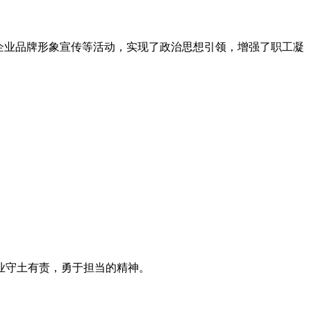
企业品牌形象宣传等活动，实现了政治思想引领，增强了职工凝
业守土有责，勇于担当的精神。