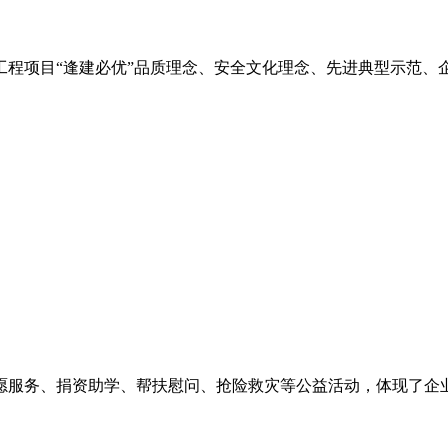
项目“逢建必优”品质理念、安全文化理念、先进典型示范、
服务、捐资助学、帮扶慰问、抢险救灾等公益活动，体现了企