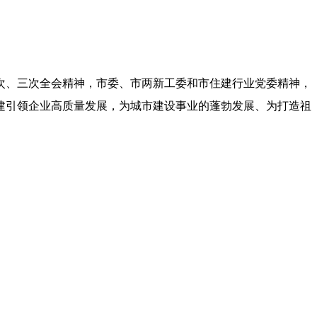
次、三次全会精神，市委、市两新工委和市住建行业党委精神，
建引领企业高质量发展，为城市建设事业的蓬勃发展、为打造祖