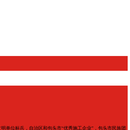
文明单位标兵，自治区和包头市“优秀施工企业”，包头市民族团