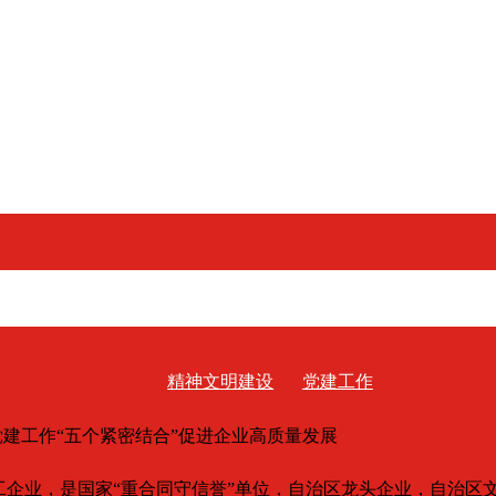
精神文明建设
党建工作
登录党建工作“五个紧密结合”促进企业高质量发展
施工企业，是国家“重合同守信誉”单位，自治区龙头企业，自治区