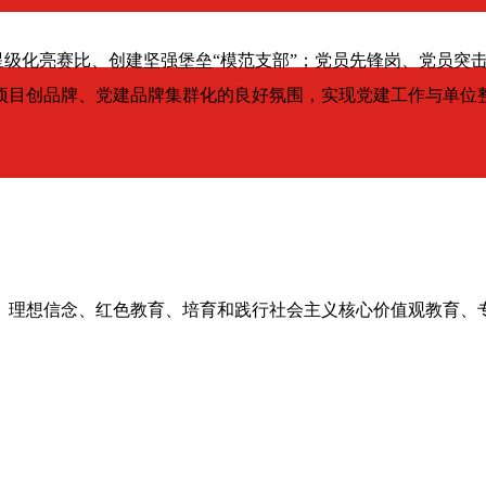
化亮赛比、创建坚强堡垒“模范支部”；党员先锋岗、党员突击队
项目创品牌、党建品牌集群化的良好氛围，实现党建工作与单位
理想信念、红色教育、培育和践行社会主义核心价值观教育、专